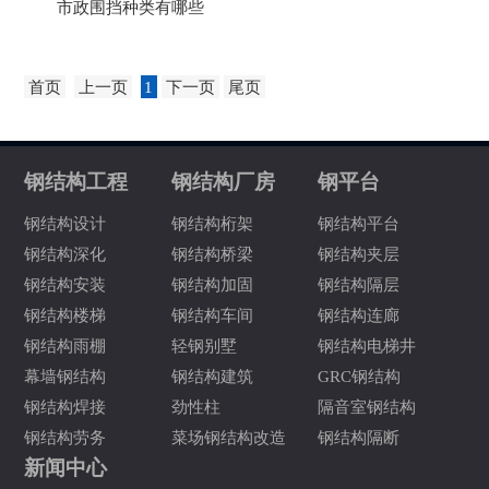
市政围挡种类有哪些
首页
上一页
1
下一页
尾页
钢结构工程
钢结构厂房
钢平台
钢结构设计
钢结构桁架
钢结构平台
钢结构深化
钢结构桥梁
钢结构夹层
钢结构安装
钢结构加固
钢结构隔层
钢结构楼梯
钢结构车间
钢结构连廊
钢结构雨棚
轻钢别墅
钢结构电梯井
幕墙钢结构
钢结构建筑
GRC钢结构
钢结构焊接
劲性柱
隔音室钢结构
钢结构劳务
菜场钢结构改造
钢结构隔断
新闻中心