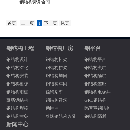
钢结构劳务合同
首页
上一页
1
下一页
尾页
钢结构工程
钢结构厂房
钢平台
钢结构设计
钢结构桁架
钢结构平台
钢结构深化
钢结构桥梁
钢结构夹层
钢结构安装
钢结构加固
钢结构隔层
钢结构楼梯
钢结构车间
钢结构连廊
钢结构雨棚
轻钢别墅
钢结构电梯井
幕墙钢结构
钢结构建筑
GRC钢结构
钢结构焊接
劲性柱
隔音室钢结构
钢结构劳务
菜场钢结构改造
钢结构隔断
新闻中心