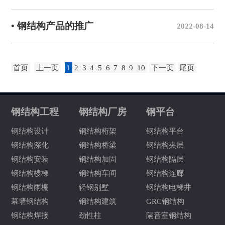
• 钢结构产品的推广
2022-08-14
首页
上一页
1
2
3
4
5
6
7
8
9
10
下一页
尾页
钢结构工程
钢结构厂房
钢平台
钢结构设计
钢结构桁架
钢结构平台
钢结构深化
钢结构桥梁
钢结构夹层
钢结构安装
钢结构加固
钢结构隔层
钢结构楼梯
钢结构车间
钢结构连廊
钢结构雨棚
轻钢别墅
钢结构电梯井
幕墙钢结构
钢结构建筑
GRC钢结构
钢结构焊接
劲性柱
隔音室钢结构